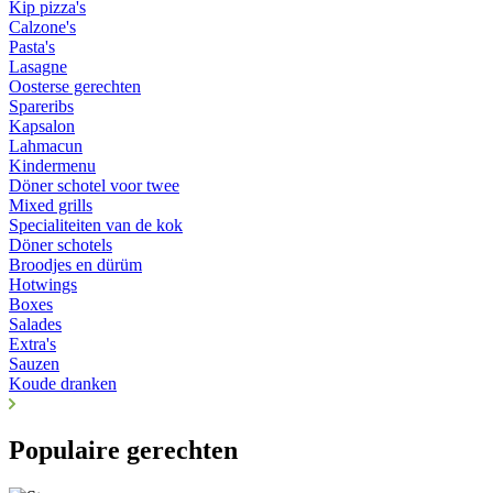
Kip pizza's
Calzone's
Pasta's
Lasagne
Oosterse gerechten
Spareribs
Kapsalon
Lahmacun
Kindermenu
Döner schotel voor twee
Mixed grills
Specialiteiten van de kok
Döner schotels
Broodjes en dürüm
Hotwings
Boxes
Salades
Extra's
Sauzen
Koude dranken
Populaire gerechten